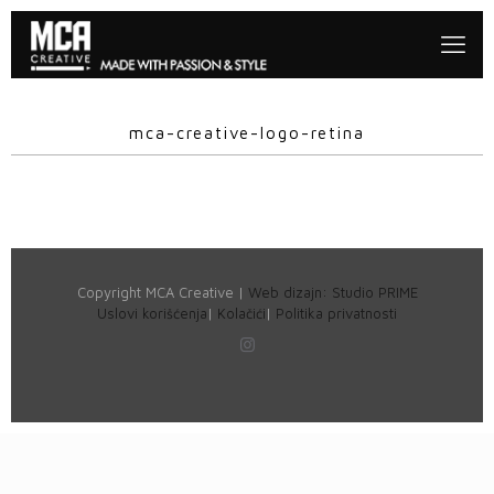
mca-creative-logo-retina
Copyright MCA Creative |
Web dizajn: Studio PRIME
Uslovi korišćenja
|
Kolačići
|
Politika privatnosti