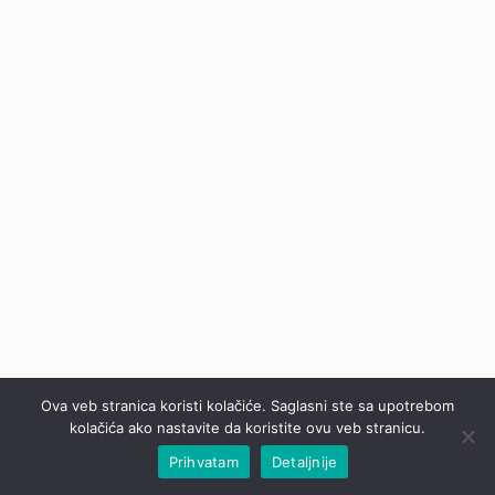
Ova veb stranica koristi kolačiće. Saglasni ste sa upotrebom
kolačića ako nastavite da koristite ovu veb stranicu.
Prihvatam
Detaljnije