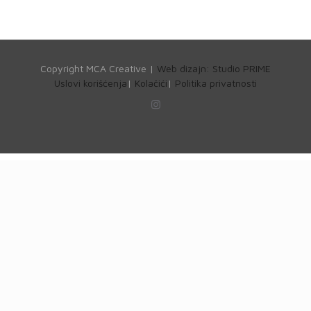
Copyright MCA Creative |
Web dizajn: Studio PRIME
Uslovi korišćenja
|
Kolačići
|
Politika privatnosti