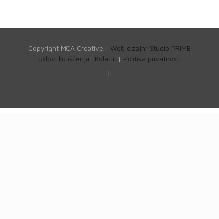
Copyright MCA Creative |
Web dizajn: Studio PRIME
Uslovi korišćenja
|
Kolačići
|
Politika privatnosti