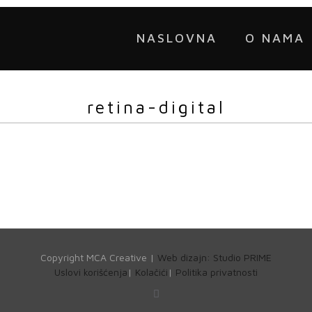
NASLOVNA
O NAMA
retina-digital
Copyright MCA Creative |
Web dizajn: Studio PRIME
Uslovi korišćenja
|
Kolačići
|
Politika privatnosti